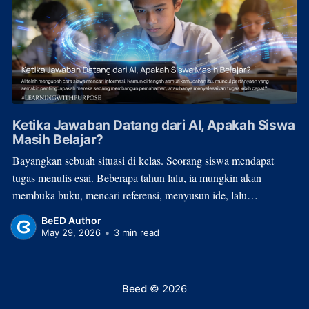
Ketika Jawaban Datang dari AI, Apakah Siswa
Masih Belajar?
Bayangkan sebuah situasi di kelas. Seorang siswa mendapat
tugas menulis esai. Beberapa tahun lalu, ia mungkin akan
membuka buku, mencari referensi, menyusun ide, lalu
menghabiskan waktu berjam-jam untuk menulis. Hari ini, proses
BeED Author
itu bisa selesai dalam hitungan menit. Bukan karena
May 29, 2026
•
3 min read
pemahamannya meningkat secara drastis, melainkan karena
bantuan Artificial Intelligence (AI)
Beed
© 2026