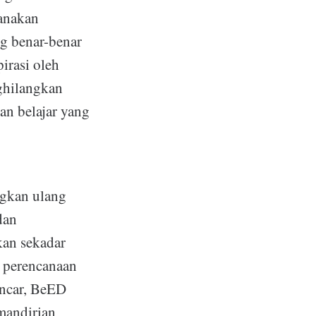
anakan
ng benar-benar
irasi oleh
ghilangkan
n belajar yang
gkan ulang
dan
kan sekadar
i perencanaan
ancar, BeED
mandirian