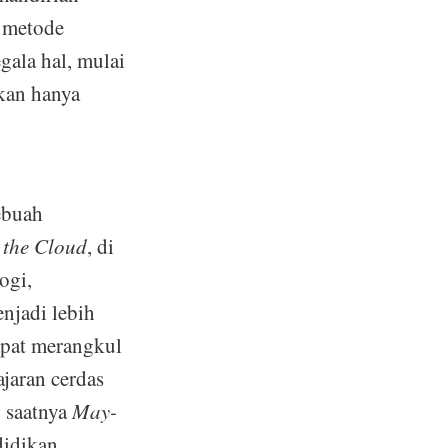
i metode
gala hal, mulai
ukan hanya
ebuah
 the Cloud
, di
ogi,
njadi lebih
pat merangkul
ajaran cerdas
 saatnya
May-
idikan.