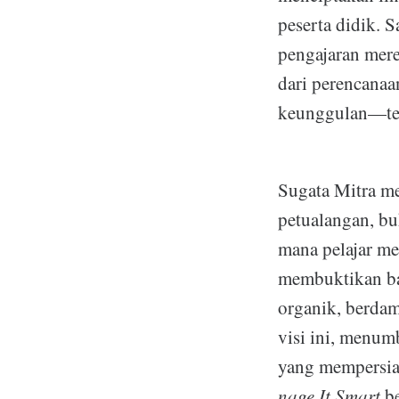
peserta didik. 
pengajaran mere
dari perencanaa
keunggulan—te
Sugata Mitra me
petualangan, b
mana pelajar me
membuktikan bah
organik, berda
visi ini, menum
yang mempersia
nage It Smart
be