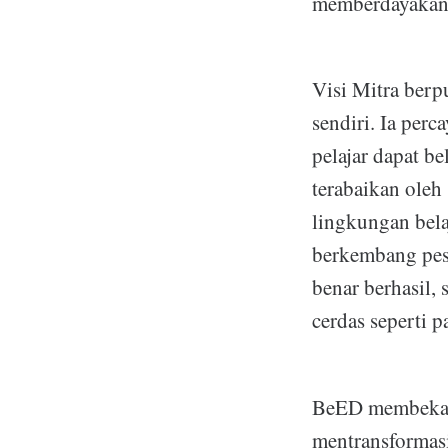
memberdayakan p
Visi Mitra berp
sendiri. Ia per
pelajar dapat be
terabaikan oleh 
lingkungan bela
berkembang pesa
benar berhasil,
cerdas seperti 
BeED membekali
mentransformasi