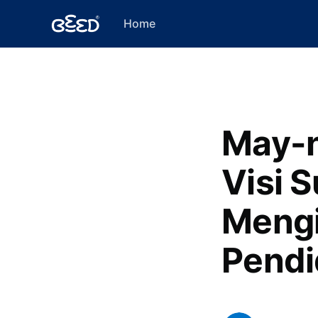
Home
May-n
Visi 
Mengi
Pendi