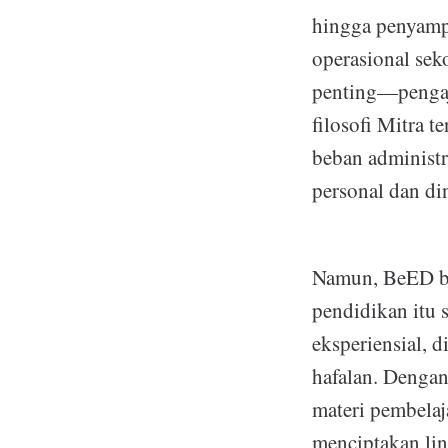
hingga penyamp
operasional sek
penting—pengaja
filosofi Mitra 
beban administ
personal dan d
Namun, BeED bu
pendidikan itu 
eksperiensial, 
hafalan. Dengan
materi pembelaj
menciptakan lin