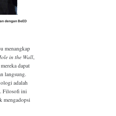
kan dengan BeED
mpu menangkap
ole in the Wall
,
, mereka dapat
n langsung.
nologi adalah
Filosofi ini
uk mengadopsi