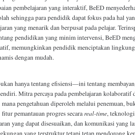
aian pembelajaran yang interaktif, BeED menyederh
olah sehingga para pendidik dapat fokus pada hal ya
ran yang menarik dan berpusat pada pelajar. Terinsp
tentang pendidikan yang minim intervensi, BeED men
ratif, memungkinkan pendidik menciptakan lingkunga
inamis dengan mudah.
kan hanya tentang efisiensi—ini tentang membayan
sendiri. Mitra percaya pada pembelajaran kolaboratif 
di mana pengetahuan diperoleh melalui penemuan, bu
 fitur pemantauan progres secara
real-time
, teknolog
aran yang dapat disesuaikan, dan komunikasi yang l
gkungan yang terstruktur tetapi tetap mendorong ke